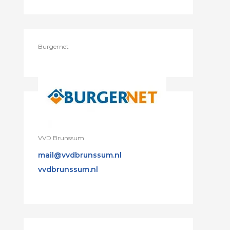
Burgernet
VVD Brunssum
mail@vvdbrunssum.nl
vvdbrunssum.nl