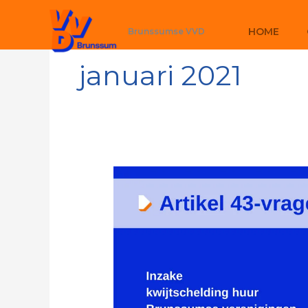
Ga
naar
HOME
Brunssumse VVD
de
inhoud
januari 2021
Artikel
43
vragen
inzake
kwijtschelding
huur
Brunssumse
verenigingen