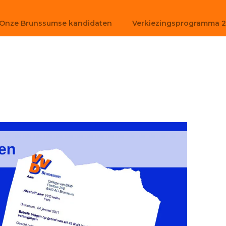
Onze Brunssumse kandidaten
Verkiezingsprogramma 