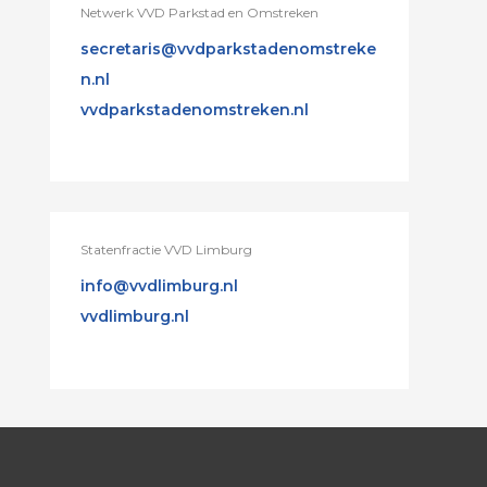
Netwerk VVD Parkstad en Omstreken
secretaris@vvdparkstadenomstreke
n.nl
vvdparkstadenomstreken.nl
Statenfractie VVD Limburg
info@vvdlimburg.nl
vvdlimburg.nl