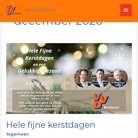
Ga
Hoo
naar
Brunssumse VVD
de
december 2020
inhoud
Hele
fijne
kerstdagen
Hele fijne kerstdagen
Algemeen