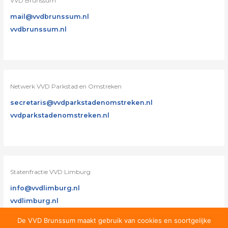
VVD Brunssum
mail@vvdbrunssum.nl
vvdbrunssum.nl
Netwerk VVD Parkstad en Omstreken
secretaris@vvdparkstadenomstreken.nl
vvdparkstadenomstreken.nl
Statenfractie VVD Limburg
info@vvdlimburg.nl
vvdlimburg.nl
De VVD Brunssum maakt gebruik van cookies en soortgelijke