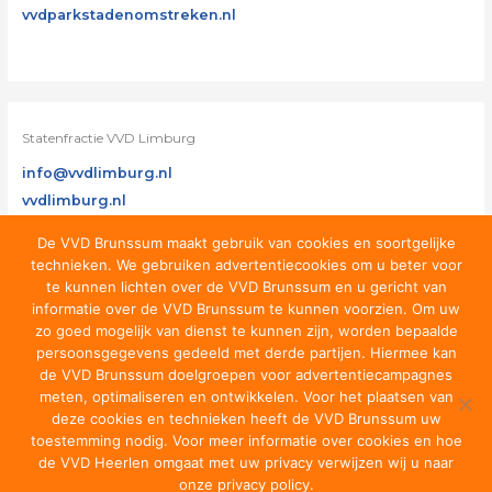
vvdparkstadenomstreken.nl
Statenfractie VVD Limburg
info@vvdlimburg.nl
vvdlimburg.nl
De VVD Brunssum maakt gebruik van cookies en soortgelijke
technieken. We gebruiken advertentiecookies om u beter voor
te kunnen lichten over de VVD Brunssum en u gericht van
informatie over de VVD Brunssum te kunnen voorzien. Om uw
zo goed mogelijk van dienst te kunnen zijn, worden bepaalde
persoonsgegevens gedeeld met derde partijen. Hiermee kan
de VVD Brunssum doelgroepen voor advertentiecampagnes
meten, optimaliseren en ontwikkelen. Voor het plaatsen van
deze cookies en technieken heeft de VVD Brunssum uw
toestemming nodig. Voor meer informatie over cookies en hoe
de VVD Heerlen omgaat met uw privacy verwijzen wij u naar
onze privacy policy.