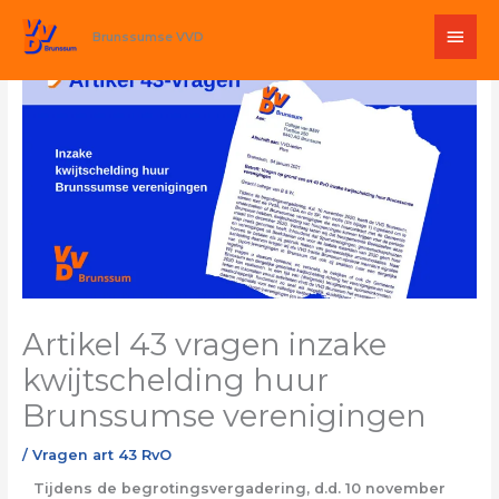
Ga
Hoo
naar
Brunssumse VVD
de
inhoud
Artikel 43 vragen inzake
kwijtschelding huur
Brunssumse verenigingen
/
Vragen art 43 RvO
Tijdens de begrotingsvergadering, d.d. 10 november