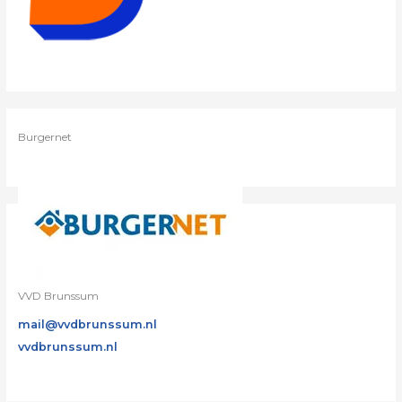
Burgernet
VVD Brunssum
mail@vvdbrunssum.nl
vvdbrunssum.nl