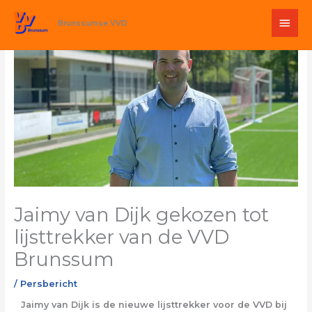
Ga
Hoo
naar
Brunssumse VVD
de
inhoud
Jaimy van Dijk gekozen tot
lijsttrekker van de VVD
Brunssum
/
Persbericht
Jaimy van Dijk is de nieuwe lijsttrekker voor de VVD bij