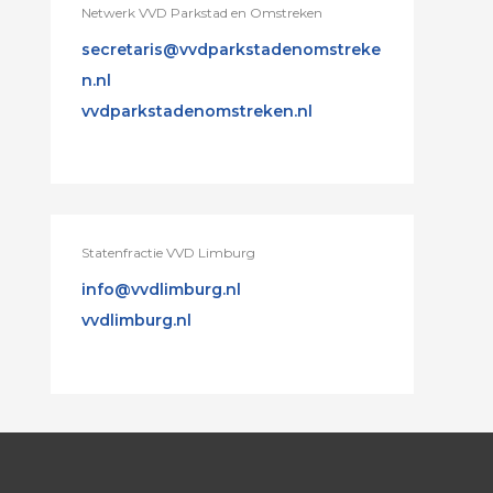
Netwerk VVD Parkstad en Omstreken
secretaris@vvdparkstadenomstreke
n.nl
vvdparkstadenomstreken.nl
Statenfractie VVD Limburg
info@vvdlimburg.nl
vvdlimburg.nl