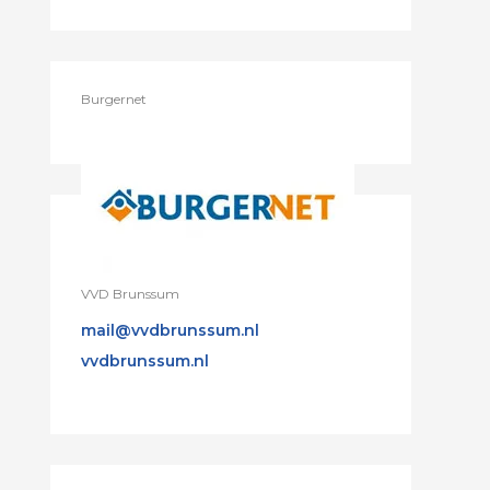
Burgernet
VVD Brunssum
mail@vvdbrunssum.nl
vvdbrunssum.nl