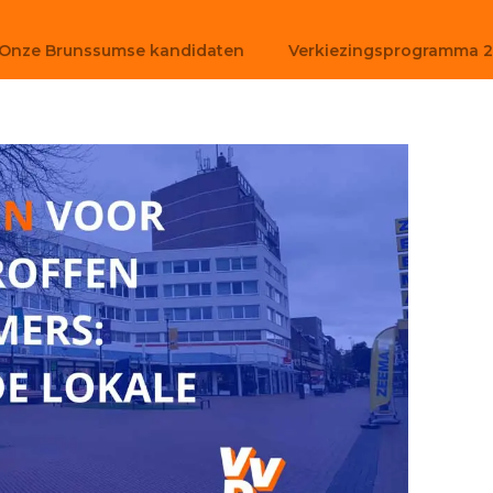
Onze Brunssumse kandidaten
Verkiezingsprogramma 