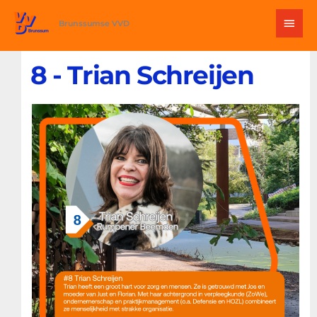
Ga
Hoo
naar
Brunssumse VVD
de
inhoud
8 - Trian Schreijen