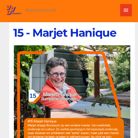
Ga
Hoo
naar
Brunssumse VVD
de
inhoud
15 - Marjet Hanique