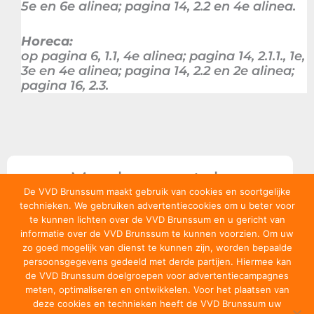
5e en 6e alinea; pagina 14, 2.2 en 4e alinea.
Horeca:
op pagina 6, 1.1, 4e alinea; pagina 14, 2.1.1., 1e,
3e en 4e alinea; pagina 14, 2.2 en 2e alinea;
pagina 16, 2.3.
Meedoen met de
VVD?
De VVD Brunssum maakt gebruik van cookies en soortgelijke
technieken. We gebruiken advertentiecookies om u beter voor
Word lid
te kunnen lichten over de VVD Brunssum en u gericht van
informatie over de VVD Brunssum te kunnen voorzien. Om uw
zo goed mogelijk van dienst te kunnen zijn, worden bepaalde
persoonsgegevens gedeeld met derde partijen. Hiermee kan
de VVD Brunssum doelgroepen voor advertentiecampagnes
meten, optimaliseren en ontwikkelen. Voor het plaatsen van
deze cookies en technieken heeft de VVD Brunssum uw