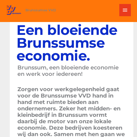
Ga
Hoo
naar
Brunssumse VVD
de
inhoud
Een bloeiende
Brunssumse
economie.
Brunssum, een bloeiende economie
en werk voor iedereen!
Zorgen voor werkgelegenheid gaat
voor de Brunssumse VVD hand in
hand met ruimte bieden aan
ondernemers. Zeker het midden- en
kleinbedrijf in Brunssum vormt
daarbij de motor van onze lokale
economie. Deze bedrijven koesteren
wij dan ook. Samen met hen gaan we