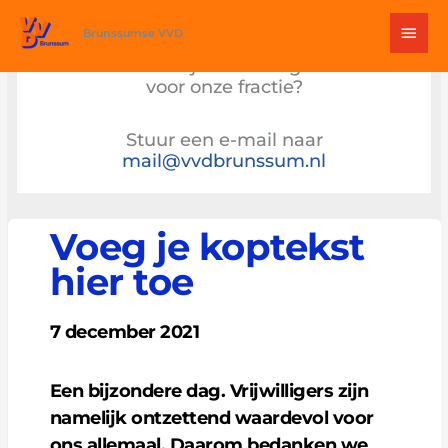
Ga
Hoo
naar
Brunssumse VVD
de
Heb je een vraag
inhoud
voor onze fractie?
Stuur een e-mail naar
mail@vvdbrunssum.nl
Voeg je koptekst
hier toe
7 december 2021
Een bijzondere dag. Vrijwilligers zijn
namelijk ontzettend waardevol voor
ons allemaal. Daarom bedanken we