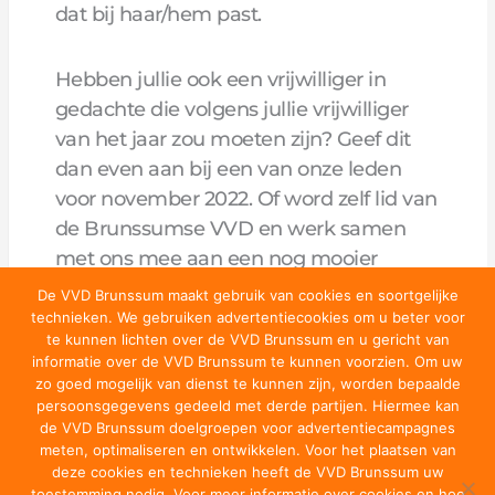
dat bij haar/hem past.
Hebben jullie ook een vrijwilliger in
gedachte die volgens jullie vrijwilliger
van het jaar zou moeten zijn? Geef dit
dan even aan bij een van onze leden
voor november 2022. Of word zelf lid van
de Brunssumse VVD en werk samen
met ons mee aan een nog mooier
Brunssum.
De VVD Brunssum maakt gebruik van cookies en soortgelijke
technieken. We gebruiken advertentiecookies om u beter voor
te kunnen lichten over de VVD Brunssum en u gericht van
Brunssum; Samen vooruit!
informatie over de VVD Brunssum te kunnen voorzien. Om uw
zo goed mogelijk van dienst te kunnen zijn, worden bepaalde
persoonsgegevens gedeeld met derde partijen. Hiermee kan
de VVD Brunssum doelgroepen voor advertentiecampagnes
meten, optimaliseren en ontwikkelen. Voor het plaatsen van
deze cookies en technieken heeft de VVD Brunssum uw
toestemming nodig. Voor meer informatie over cookies en hoe