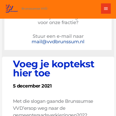
Ga
Hoo
naar
Brunssumse VVD
de
Heb je een vraag
inhoud
voor onze fractie?
Stuur een e-mail naar
mail@vvdbrunssum.nl
Voeg je koptekst
hier toe
5 december 2021
Met die slogan gaande Brunssumse
VVD’ersop weg naar de
gemeenteraadsverkiezingen2022.